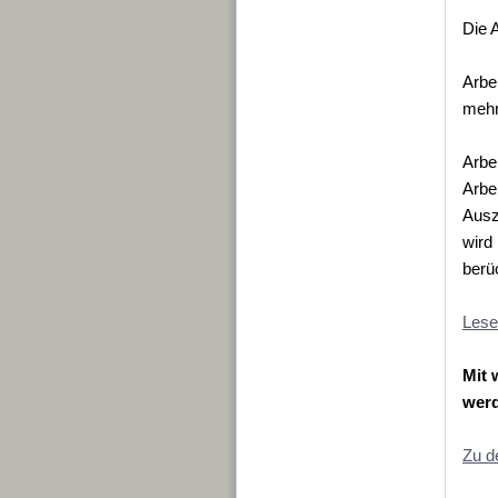
Die A
Arbe
mehr
Arbe
Arbe
Ausz
wird
berüc
Lese
Mit 
wer
Zu d