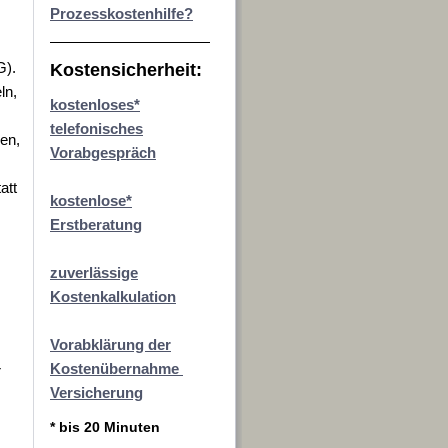
Prozesskostenhilfe?
s
G).
Kostensicherheit:
ln,
kostenloses*
telefonisches
den,
Vorabgespräch
att
kostenlose*
Erstberatung
zuverlässige
Kostenkalkulation
Vorabklärung der
Kostenübernahme
r
Versicherung
* bis 20 Minuten