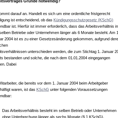
itsvertrages Gründe notwendig?
ommt darauf an. Handelt es sich um eine ordentliche fristgerecht
igung ist entscheidend, ob das
Kündigungsschutzgesetz (KSchG)
dbar ist. Hierfür ist immer erforderlich, dass das Arbeitsverhältnis in
elben Betriebe oder Unternehmen länger als 6 Monate besteht. Am 1
ar 2004 ist es zu einer Gesetzesänderung gekommen, aufgrund dere
chen
itsverhältnissen unterschieden werden, die zum Stichtag 1. Januar 2
its bestanden und solche, die nach dem 01.01.2004 eingegangen
en. Dabei
Mitarbeiter, die bereits vor dem 1. Januar 2004 beim Arbeitgeber
häftigt waren, ist das
KSchG
unter folgenden Voraussetzungen
ndbar:
Das Arbeitsverhältnis besteht im selben Betrieb oder Unternehmen
ohne Unterbrechung länger als sechs Monate (§ 1 KSchG).