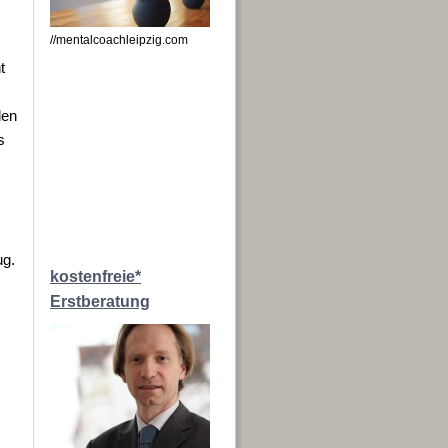
//mentalcoachleipzig.com
t
den
s
ug.
kostenfreie*
Erstberatung