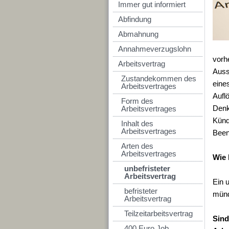
Immer gut informiert
Abfindung
Abmahnung
Annahmeverzugslohn
vorh
Arbeitsvertrag
Auss
Zustandekommen des
eine
Arbeitsvertrages
Aufl
Form des
Denk
Arbeitsvertrages
Kündi
Inhalt des
Arbeitsvertrages
Been
Arten des
Arbeitsvertrages
Wie 
unbefristeter
Arbeitsvertrag
Ein u
befristeter
münd
Arbeitsvertrag
Teilzeitarbeitsvertrag
Sind
400 Euro Job