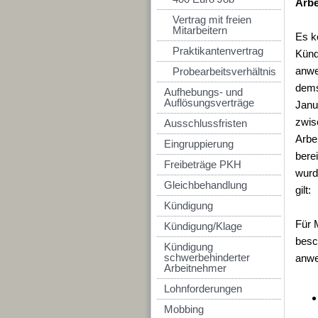
Arbe
Vertrag mit freien
Mitarbeitern
Es k
Praktikantenvertrag
Künd
anwen
Probearbeitsverhältnis
dems
Aufhebungs- und
Auflösungsverträge
Janu
zwis
Ausschlussfristen
Arbe
Eingruppierung
bere
Freibeträge PKH
wurd
Gleichbehandlung
gilt:
Kündigung
Für 
Kündigung/Klage
besc
Kündigung
schwerbehinderter
anwe
Arbeitnehmer
Lohnforderungen
Mobbing